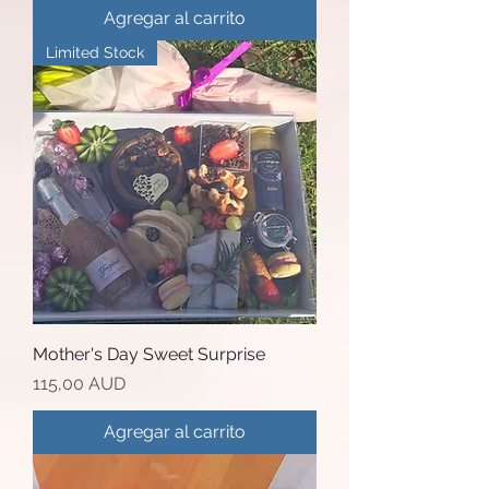
Agregar al carrito
Limited Stock
Mother's Day Sweet Surprise
Precio
115,00 AUD
Agregar al carrito