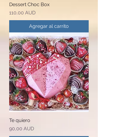
Dessert Choc Box
Precio
110,00 AUD
Agregar al carrito
Te quiero
Precio
90,00 AUD