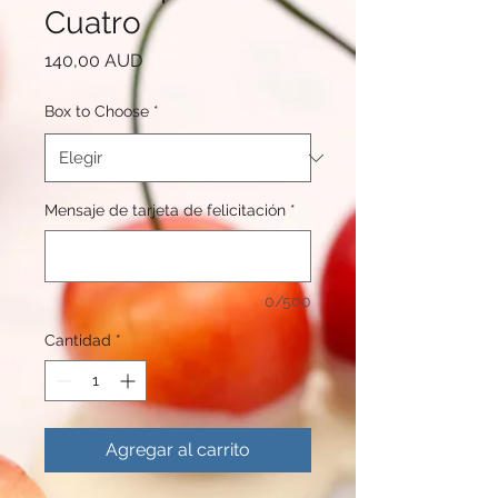
Cuatro
Precio
140,00 AUD
Box to Choose
*
Mensaje de tarjeta de felicitación
*
0/500
Cantidad
*
Agregar al carrito