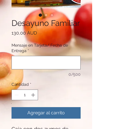
Desayuno Familiar
Precio
130,00 AUD
Mensaje en Tarjeta/ Fecha de
Entrega
*
0/500
Cantidad
*
Agregar al carrito
Caja con dos zumos de