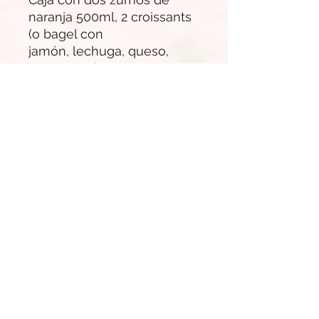
naranja 500ml, 2 croissants
(o bagel con
jamón, lechuga, queso,
alioli), 2 gofres, 6 tortitas, 2
cereales de granola con
yogur griego de vainilla
(500ml), fruta fresca, sirope
de arce, tubo pequeño de
miel, 2 untables, 2 ferrero
rocher, 4 protein ball y
tomate (servilletas,
cubiertos de madera, cinta
de raso)