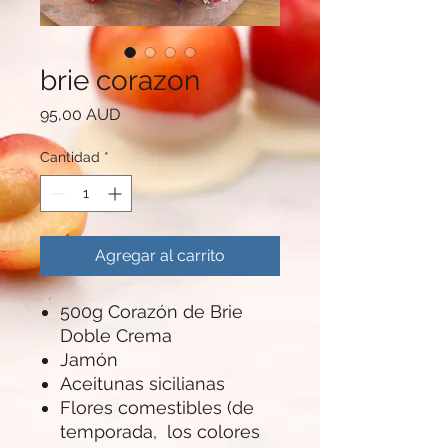
brie corazon
Precio
95,00 AUD
Cantidad
*
Agregar al carrito
500g Corazón de Brie
Doble Crema
Jamón
Aceitunas sicilianas
Flores comestibles (de
temporada, los colores