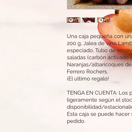
Una caja pequeña con una
200 g, Jalea de vino Lam
especiado, Tubo de ensayo
saladas (carbón activado o
Naranjas/albaricoques des
Ferrero Rochers.
¡El ultimo regalo!
TENGA EN CUENTA: Los pr
ligeramente según el stoc
disponibilidad/estacionali
Esta caja se puede hacer 
pedido.