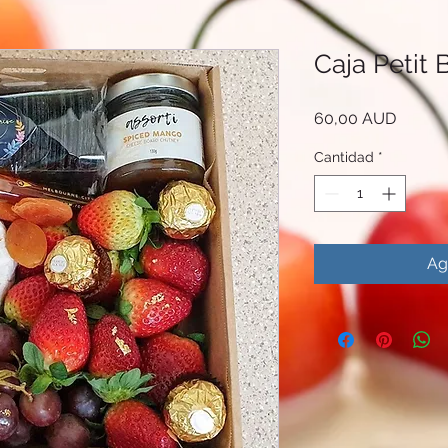
Caja Petit 
Precio
60,00 AUD
Cantidad
*
Ag