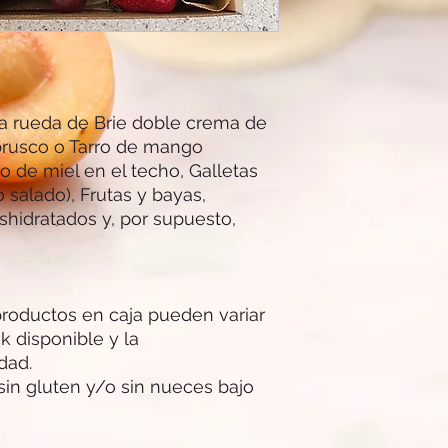
 rueda de Brie doble crema de
brusco o Tarro de mango
 de miel en el techo, Galletas
 salado), Frutas y bayas,
hidratados y, por supuesto,
oductos en caja pueden variar
k disponible y la
dad.
sin gluten y/o sin nueces bajo