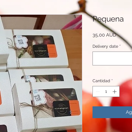
Pequena
Precio
35,00 AUD
Delivery date
*
Cantidad
*
Ag