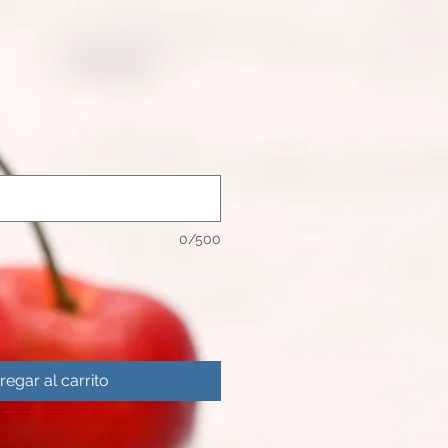
0/500
regar al carrito